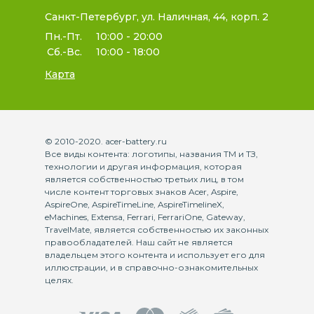
Санкт-Петербург, ул. Наличная, 44, корп. 2
Пн.-Пт.
10:00 - 20:00
Сб.-Вс.
10:00 - 18:00
Карта
© 2010-2020. acer-battery.ru
Все виды контента: логотипы, названия ТМ и ТЗ,
технологии и другая информация, которая
является собственностью третьих лиц, в том
числе контент торговых знаков Acer, Aspire,
AspireOne, AspireTimeLine, AspireTimelineX,
eMachines, Extensa, Ferrari, FerrariOne, Gateway,
TravelMate, является собственностью их законных
правообладателей. Наш сайт не является
владельцем этого контента и использует его для
иллюстрации, и в справочно-ознакомительных
целях.