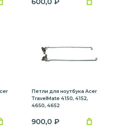
600,0
₽
cer
Петли для ноутбука Acer
TravelMate 4150, 4152,
4650, 4652
900,0
₽