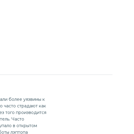
али более уязвимы к
о часто страдают как
ез того производится
тель. Часто
упало в открытом
боты лэптопа