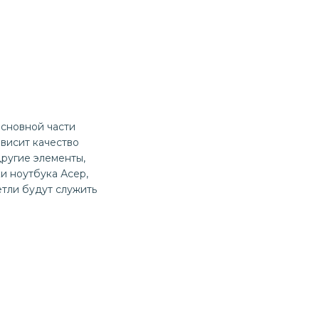
основной части
висит качество
другие элементы,
и ноутбука Асер,
етли будут служить