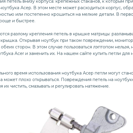
я петель внизу корпуса: крепежных стаканов, к которым пр
ноутбука Асер. В этом месте может расходиться корпус, обр
ностью или постепенно крошиться на мелкие детали. В перв
роще и быстрее.
ются разлому крепления петель в крышке матрицы: разламыв
я крышка. Открывая ноутбук при таком повреждении, монито
обеих сторон. В этом случае пользоваться лэптопом нельзя,
тбука Acer и заменить их. На нашем сайте купить петли для
ного время использования ноутбука Асер петли могут станов
а может плохо открываться. Повреждения петель на ноутбук
я их чистить, смазывать и регулировать натяжение.