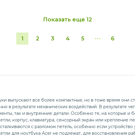
Показать еще
12
1
2
3
4
5
6
ки выпускают все более компактные, но в тоже время они ст
но в результате механических воздействий. В результате чег
енты, так и внутренние детали. Особенно те, на которые и б
петли, корпус, клавиатура, сенсорный экран или крепление пе
 сталкиваются с разломом петель, особенно если устройство 
етли для ноутбука Acer не подлежат, для восстановления ра