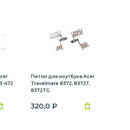
cer
Петли для ноутбука Acer
V3-472
Travelmate 8372, 8372T,
8372TG
320,0
₽