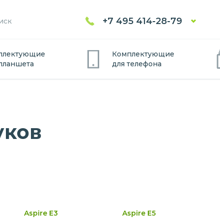
+7 495 414-28-79
плектующие
Комплектующие
планшет
а
для
телефон
а
уков
Aspire E3
Aspire E5