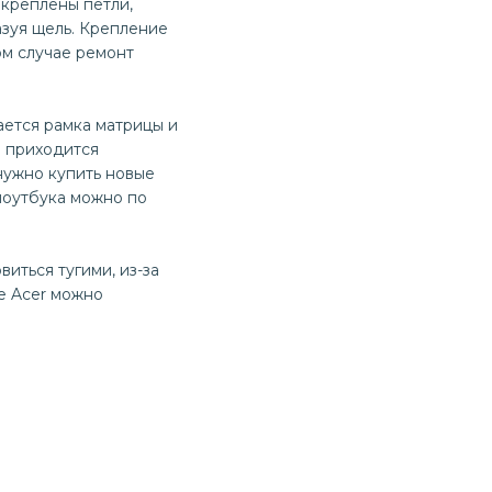
икреплены петли,
азуя щель. Крепление
ом случае ремонт
ается рамка матрицы и
р приходится
 нужно купить новые
 ноутбука можно по
иться тугими, из-за
е Acer можно