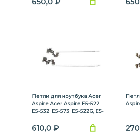
650,0
₽
650
Петли для ноутбука Acer
Петл
Aspire Acer Aspire E5-522,
Aspir
E5-532, E5-573, E5-522G, E5-
532G, E5-532T
610,0
₽
270