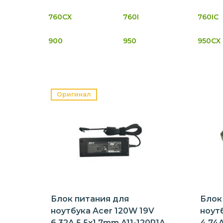
760CX
760I
760IC
900
950
950CX
Оригинал
Блок питания для
Блок
ноутбука Acer 120W 19V
ноут
6.32A 5.5x1.7mm A11-120P1A
4.74A