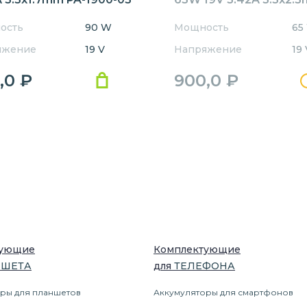
OEM
ость
90 W
Мощность
65
яжение
19 V
Напряжение
19 
,0
₽
900,0
₽
тующие
Комплектующие
НШЕТ
А
для
ТЕЛЕФОН
А
ры для планшетов
Аккумуляторы для смартфонов