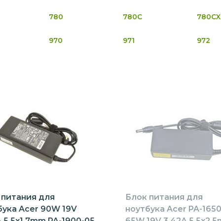
780
780C
780CX
970
971
972
 питания для
Блок питания для
бука Acer 90W 19V
ноутбука Acer PA-1650
 5.5x1.7mm PA-1900-05
65W 19V 3.42A 5.5x2.