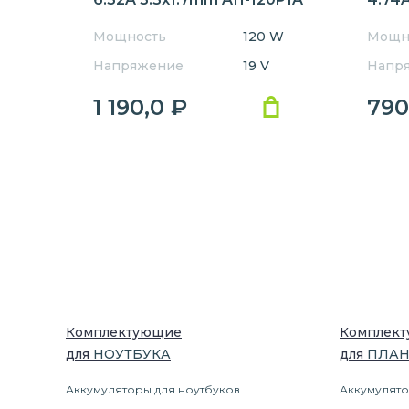
Orig
Мощность
120 W
Мощн
Напряжение
19 V
Напр
1 190,0
₽
790
Комплектующие
Комплек
для
НОУТБУК
А
для
ПЛА
Аккумуляторы для ноутбуков
Аккумулято