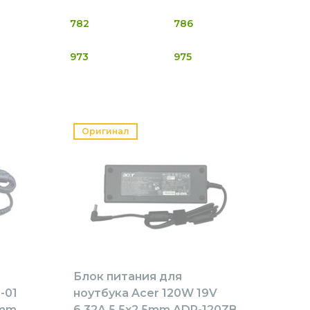
782
786
973
975
Оригинал
Блок питания для
-01
ноутбука Acer 120W 19V
5mm
6.32A 5.5x2.5mm ADP-120ZB