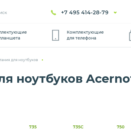
+7 495 414-28-79
плектующие
Комплектующие
планшет
а
для
телефон
а
тания для ноутбуков
ля ноутбуков Acerno
735
735C
750