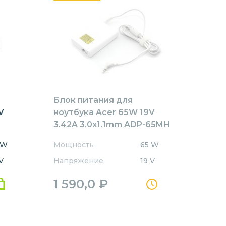
Блок питания для
V
ноутбука Acer 65W 19V
3.42A 3.0x1.1mm ADP-65MH
B White Orig
 W
Мощность
65 W
V
Напряжение
19 V
1 590,0
₽