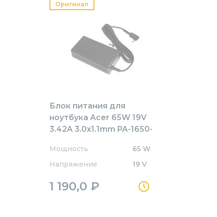
Оригинал
Блок питания для
ноутбука Acer 65W 19V
3.42A 3.0x1.1mm PA-1650-
80AW Orig Orig
Мощность
65 W
Напряжение
19 V
1 190,0
₽