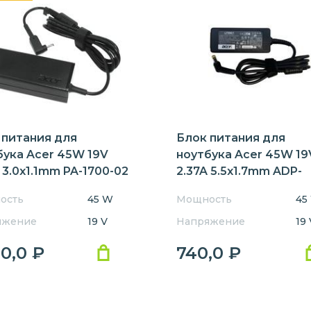
 питания для
Блок питания для
бука Acer 45W 19V
ноутбука Acer 45W 19
 3.0x1.1mm PA-1700-02
2.37A 5.5x1.7mm ADP-
45HE/B OEM
ость
45 W
Мощность
45
яжение
19 V
Напряжение
19 
90,0
₽
740,0
₽