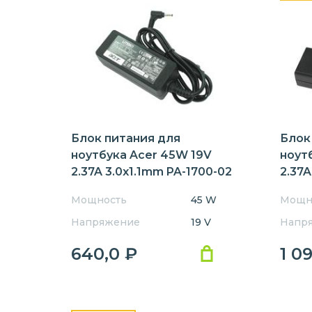
Блок питания для
Блок
ноутбука Acer 45W 19V
ноут
2.37A 3.0x1.1mm PA-1700-02
2.37A
OEM
Orig
Мощность
45 W
Мощн
Напряжение
19 V
Напр
640,0
₽
1 0