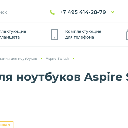
+7 495 414-28-79
плектующие
Комплектующие
планшет
а
для
телефон
а
тания для ноутбуков
Aspire Switch
я ноутбуков Aspire S
гинал