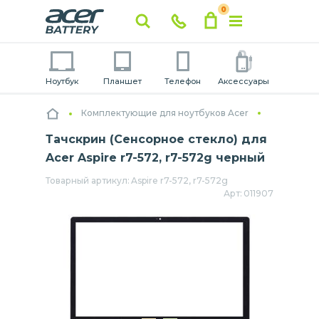
0
Ноутбук
Планшет
Телефон
Аксессуары
Комплектующие для ноутбуков Acer
Тачскрин (Сенсорное стекло) для
Acer Aspire r7-572, r7-572g черный
Товарный артикул:
Aspire r7-572, r7-572g
Арт:
011907