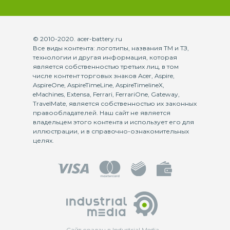
© 2010-2020. acer-battery.ru
Все виды контента: логотипы, названия ТМ и ТЗ,
технологии и другая информация, которая
является собственностью третьих лиц, в том
числе контент торговых знаков Acer, Aspire,
AspireOne, AspireTimeLine, AspireTimelineX,
eMachines, Extensa, Ferrari, FerrariOne, Gateway,
TravelMate, является собственностью их законных
правообладателей. Наш сайт не является
владельцем этого контента и использует его для
иллюстрации, и в справочно-ознакомительных
целях.
Сайт создан в Industrial Media