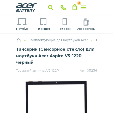
0
Ноутбук
Планшет
Телефон
Аксессуары
Комплектующие для ноутбуков Acer
Тачскрины
Тачскрин (Сенсорное стекло) для
ноутбука Acer Aspire V5-122P
черный
Товарный артикул:
V5-122P
Арт:
011236