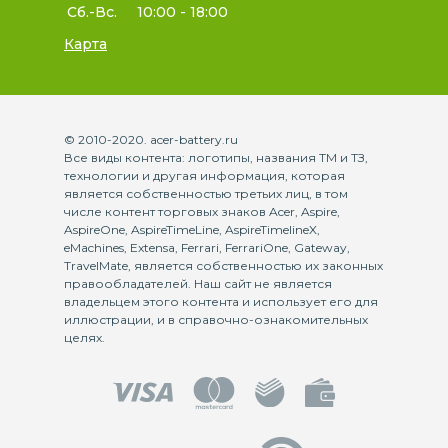
Сб.-Вс.
10:00 - 18:00
Карта
© 2010-2020. acer-battery.ru
Все виды контента: логотипы, названия ТМ и ТЗ,
технологии и другая информация, которая
является собственностью третьих лиц, в том
числе контент торговых знаков Acer, Aspire,
AspireOne, AspireTimeLine, AspireTimelineX,
eMachines, Extensa, Ferrari, FerrariOne, Gateway,
TravelMate, является собственностью их законных
правообладателей. Наш сайт не является
владельцем этого контента и использует его для
иллюстрации, и в справочно-ознакомительных
целях.