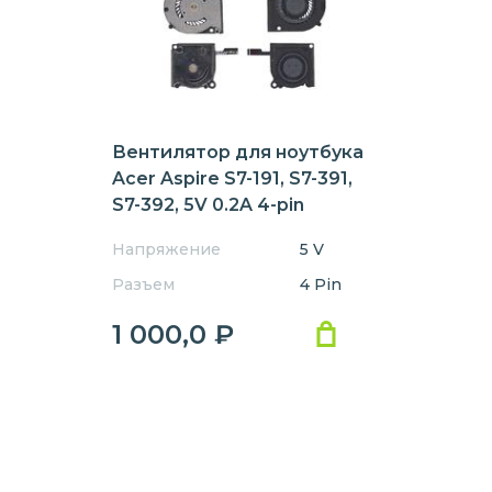
Вентилятор для ноутбука
Acer Aspire S7-191, S7-391,
S7-392, 5V 0.2A 4-pin
SUNON
Напряжение
5 V
Разъем
4 Pin
1 000,0
₽