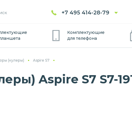
+7 495 414-28-79
плектующие
Комплектующие
планшет
а
для
телефон
а
оры (кулеры)
Aspire S7
еры) Aspire S7 S7-19