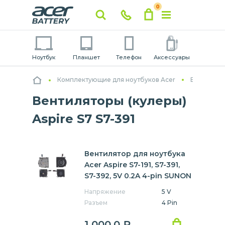
0
Ноутбук
Планшет
Телефон
Аксессуары
Комплектующие для ноутбуков Acer
Вентилято
Вентиляторы (кулеры)
Aspire S7 S7-391
Вентилятор для ноутбука
Acer Aspire S7-191, S7-391,
S7-392, 5V 0.2A 4-pin SUNON
Напряжение
5 V
Разъем
4 Pin
1 000,0
₽