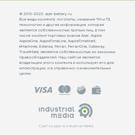
© 2010-2020. acer-battery.ru
Все виды контента: логотипы, названия ТМ и ТЗ,
технологии и другая информация, которая
является собственностью третьих лиц, в том
числе контент торговых знаков Acer, Aspire,
AspireOne, AspireTimeLine, AspireTimelineX,
eMachines, Extensa, Ferrari, FerrariOne, Gateway,
TravelMate, является собственностью их законных
правообладателей. Наш сайт не является
владельцем этого контента и использует его для
иллюстрации, и в справочно-ознакомительных
целях.
Сайт создан в Industrial Media