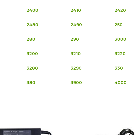
2400
2410
2420
2480
2490
250
280
290
3000
3200
3210
3220
3280
3290
330
380
3900
4000
4080
4100
4150
4260
4270
4280
4500
4520
4600