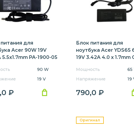
500
510
5100
5310
5320
5330
5520
5530
5542
 питания для
Блок питания для
5730
5735
5740
бука Acer 90W 19V
ноутбука Acer YDS65
 5.5x1.7mm PA-1900-05
19V 3.42A 4.0 x 1.7mm
610
620
6230
ACEMENT
ость
90 W
Мощность
65
6490
6492
6493
яжение
19 V
Напряжение
19 
,0
₽
790,0
₽
6594
6595
660
740
7510
7520
800
8000
8100
Оригинал