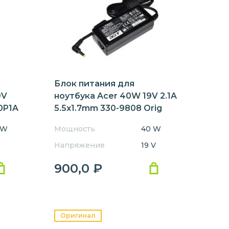
8473
8481
B115
C100
-MG
P236
P253
P653
TimelineX
Блок питания для
9V
ноутбука Acer 40W 19V 2.1A
20P1A
5.5x1.7mm 330-9808 Orig
 W
Мощность
40 W
Напряжение
19 V
900,0
₽
Оригинал