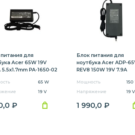
 питания для
Блок питания для
бука Acer 65W 19V
ноутбука Acer ADP-6
 5.5x1.7mm PA-1650-02
REV8 150W 19V 7.9A
5.5x2.5mm REPLACEM
ость
65 W
Мощность
150
яжение
19 V
Напряжение
19 V
90,0
₽
1 990,0
₽