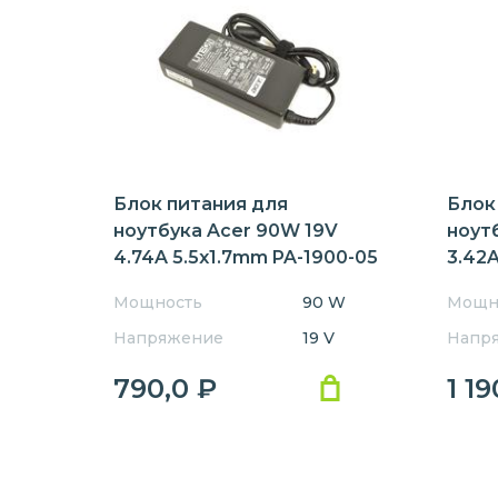
Блок питания для
Блок
ноутбука Acer 90W 19V
ноут
4.74A 5.5x1.7mm PA-1900-05
3.42A
Orig
Мощность
90 W
Мощн
Напряжение
19 V
Напр
790,0
₽
1 1