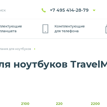
+7 495 414-28-79
плектующие
Комплектующие
планшет
а
для
телефон
а
тания для ноутбуков
ля ноутбуков Travel
2100
220
2200