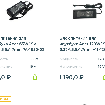
8372
8471
8472
8573
A550
B113
C300
C310
P2 P259
P453
P633
P645
 питания для
Блок питания для
бука Acer 65W 19V
ноутбука Acer 120W 1
 5.5x1.7mm PA-1650-02
6.32A 5.5x1.7mm A11-1
Orig
ость
65 W
Мощность
120
яжение
19 V
Напряжение
19 V
,0
₽
1 190,0
₽
гинал