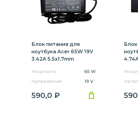
4720
4730
4740
5210
5220
530
550
5500
5510
Блок питания для
Блок
5620
5710
5720
ноутбука Acer 65W 19V
ноут
3.42A 5.5x1.7mm
4.74A
5760
600
6000
AR651905517HJ
REPL
Мощность
65 W
Мощн
REPLACEMENT
630
6410
6460
Напряжение
19 V
Напр
590,0
₽
590
6500
6592
6593
730
7320
7330
7730
7740
7750