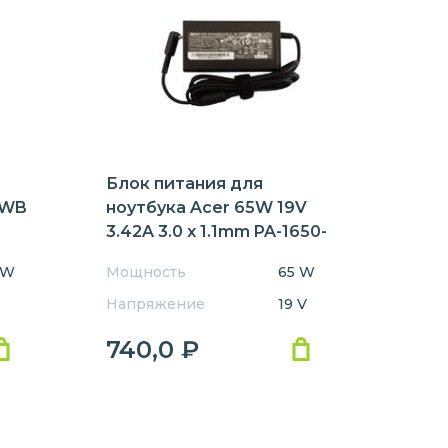
Блок питания для
5WB
ноутбука Acer 65W 19V
3.42A 3.0 x 1.1mm PA-1650-
ENT
80 Orig
 W
Мощность
65 W
Напряжение
19 V
740,0
₽