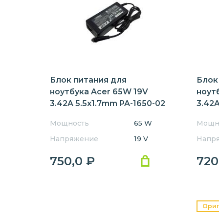
8210
8331
8371
8531
8571
8572
C110
C200
C210
P255
P273
P276
Блок питания для
Блок
ноутбука Acer 65W 19V
ноут
X313
3.42A 5.5x1.7mm PA-1650-02
3.42A
Rev:А01 OEM
Мощность
65 W
Мощн
Напряжение
19 V
Напр
750,0
₽
720
Ори