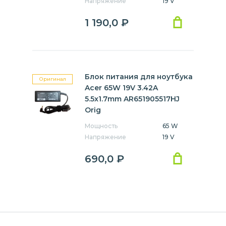
Напряжение
19 V
1 190,0
₽
Блок питания для ноутбука
Оригинал
Acer 65W 19V 3.42A
5.5x1.7mm AR651905517HJ
Orig
Мощность
65 W
Напряжение
19 V
690,0
₽