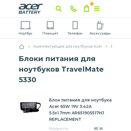
0
Ноутбук
Планшет
Телефон
Аксессуары
Комплектующие для ноутбуков Acer
Блоки пит
Блоки питания для
ноутбуков TravelMate
5330
Блок питания для ноутбука
Acer 65W 19V 3.42A
5.5x1.7mm AR651905517HJ
REPLACEMENT
Мощность
65 W