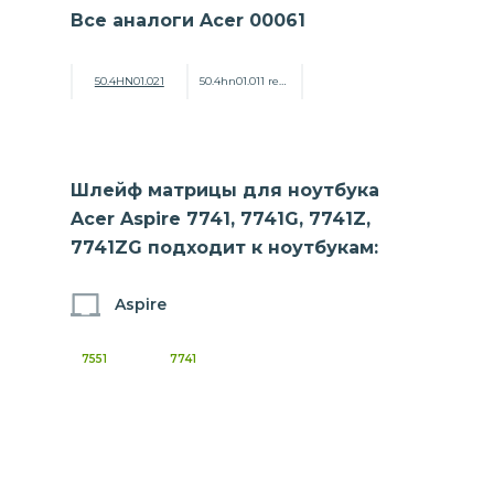
Все аналоги Acer 00061
50.4HN01.021
50.4hn01.011 rev:a01
Шлейф матрицы для ноутбука
Acer Aspire 7741, 7741G, 7741Z,
7741ZG подходит к ноутбукам:
Aspire
7551
7741