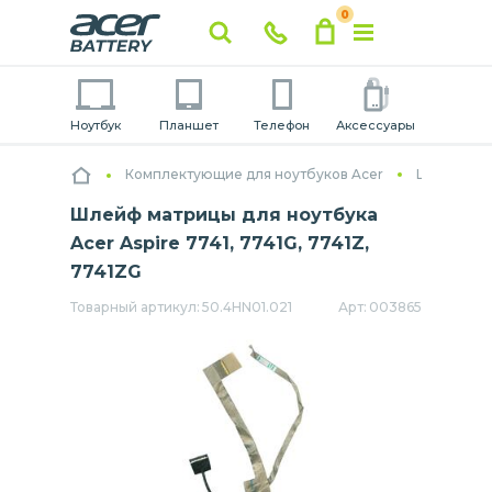
0
Ноутбук
Планшет
Телефон
Аксессуары
Комплектующие для ноутбуков Acer
Шлейфы дл
Шлейф матрицы для ноутбука
Acer Aspire 7741, 7741G, 7741Z,
7741ZG
Товарный артикул:
50.4HN01.021
Арт:
003865