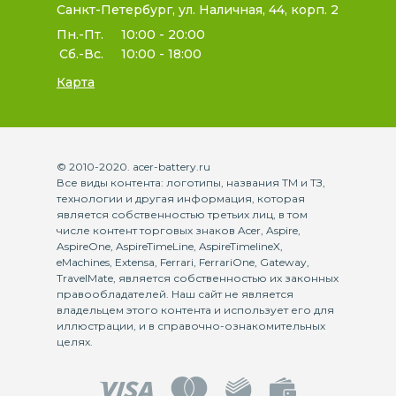
Санкт-Петербург, ул. Наличная, 44, корп. 2
Пн.-Пт.
10:00 - 20:00
Сб.-Вс.
10:00 - 18:00
Карта
© 2010-2020. acer-battery.ru
Все виды контента: логотипы, названия ТМ и ТЗ,
технологии и другая информация, которая
является собственностью третьих лиц, в том
числе контент торговых знаков Acer, Aspire,
AspireOne, AspireTimeLine, AspireTimelineX,
eMachines, Extensa, Ferrari, FerrariOne, Gateway,
TravelMate, является собственностью их законных
правообладателей. Наш сайт не является
владельцем этого контента и использует его для
иллюстрации, и в справочно-ознакомительных
целях.