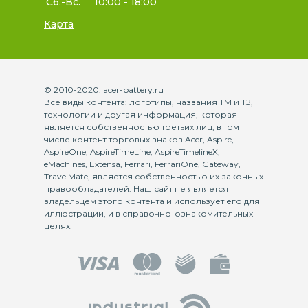
Сб.-Вс.
10:00 - 18:00
Карта
© 2010-2020. acer-battery.ru
Все виды контента: логотипы, названия ТМ и ТЗ,
технологии и другая информация, которая
является собственностью третьих лиц, в том
числе контент торговых знаков Acer, Aspire,
AspireOne, AspireTimeLine, AspireTimelineX,
eMachines, Extensa, Ferrari, FerrariOne, Gateway,
TravelMate, является собственностью их законных
правообладателей. Наш сайт не является
владельцем этого контента и использует его для
иллюстрации, и в справочно-ознакомительных
целях.