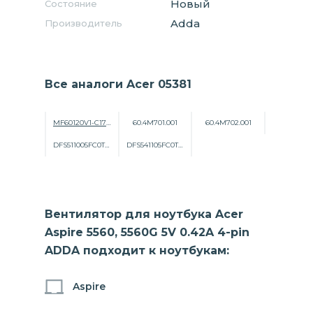
Новый
Состояние
Adda
Производитель
Все аналоги Acer 05381
MF60120V1-C170-S99
60.4M701.001
60.4M702.001
DFS511005FC0T-FB02
DFS541105FC0T-FB02
Вентилятор для ноутбука Acer
Aspire 5560, 5560G 5V 0.42A 4-pin
ADDA подходит к ноутбукам:
Aspire