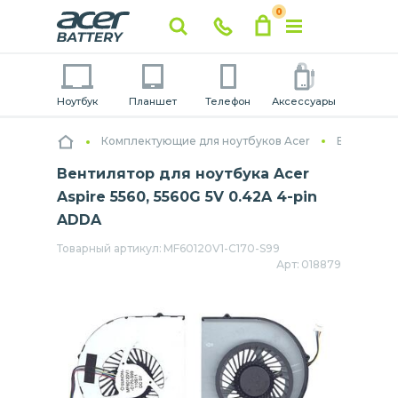
0
Ноутбук
Планшет
Телефон
Аксессуары
Комплектующие для ноутбуков Acer
Вентилято
Вентилятор для ноутбука Acer
Aspire 5560, 5560G 5V 0.42A 4-pin
ADDA
Товарный артикул:
MF60120V1-C170-S99
Арт:
018879