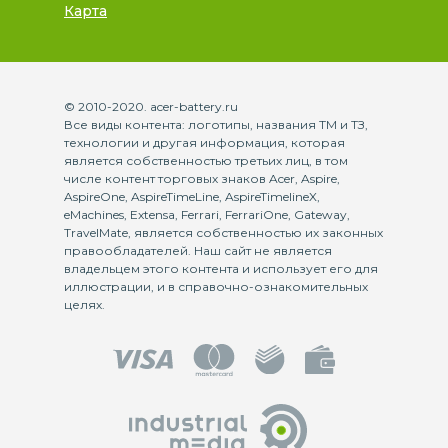
Карта
© 2010-2020. acer-battery.ru
Все виды контента: логотипы, названия ТМ и ТЗ,
технологии и другая информация, которая
является собственностью третьих лиц, в том
числе контент торговых знаков Acer, Aspire,
AspireOne, AspireTimeLine, AspireTimelineX,
eMachines, Extensa, Ferrari, FerrariOne, Gateway,
TravelMate, является собственностью их законных
правообладателей. Наш сайт не является
владельцем этого контента и использует его для
иллюстрации, и в справочно-ознакомительных
целях.